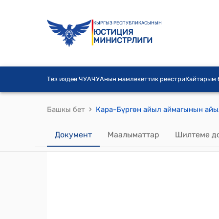
КЫРГЫЗ РЕСПУБЛИКАСЫНЫН
ЮСТИЦИЯ
МИНИСТРЛИГИ
Тез издөө ЧУА
ЧУАнын мамлекеттик реестри
Кайтарым
›
Башкы бет
Документ
Маалыматтар
Шилтеме д