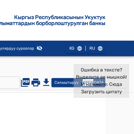
Кыргыз Республикасынын Укуктук
лыматтардын борборлоштурулган банкы
|
KG
RU
улярдуу суроолор
Ошибка в тексте?
Выделите ее мышкой!
Салыштыруу
OPEN
DATA
И нажмите:
Сюда
Загрузить цитату