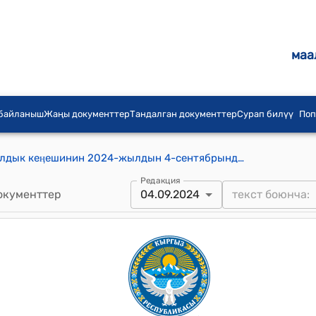
маа
 байланыш
Жаңы документтер
Тандалган документтер
Сурап билүү
Поп
Кара-Бүргөн айыл аймагынын айылдык кеӊешинин 2024-жылдын 4-сентябрындагы "Жеке менчик турак үй куруу үчүн жер участокторун берүүнүн тартиби жөнүндө жобону бекитүү жөнүндө" №13/5 токтому
Редакция
окументтер
04.09.2024