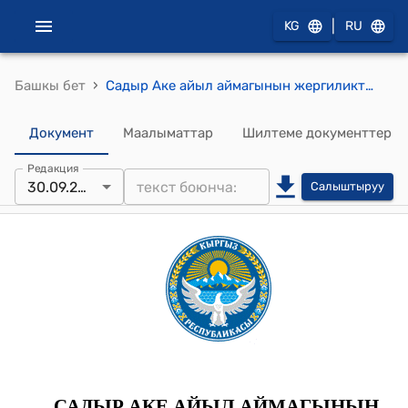
|
KG
RU
›
Башкы бет
Садыр Аке айыл аймагынын жергиликтүү кенешинин 2024-жылдын 4-июнундагы № 26 "Жердин багытын которуу жөнүндө" Токтому
Документ
Маалыматтар
Шилтеме документтер
Редакция
30.09.2024
Салыштыруу