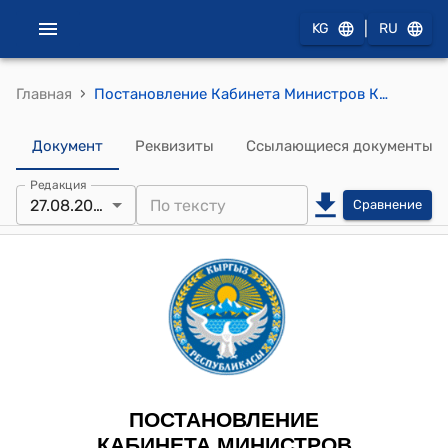
|
KG
RU
›
Главная
Постановление Кабинета Министров КР от 27 августа 2024 года № 521 "О переводе (трансформации) земельного участка, расположенного на территории Манасского айылного аймака Сокулукского района Чуйской области Кыргызской Республики, из категории "Земли сельскохозяйственного назначения" в категорию "Земли промышленности, транспорта, связи, энергетики, обороны и иного назначения""
Документ
Реквизиты
Ссылающиеся документы
Редакция
27.08.2024
Сравнение