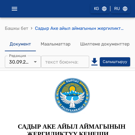
|
KG
RU
›
Башкы бет
Садыр Аке айыл аймагынын жергиликтүү кенешинин 2024-жылдын 26-августундагы №42 "Садыр Аке айыл аймагындагы S=111га жер тилкеси жөнүндө" Токтому
Документ
Маалыматтар
Шилтеме документтер
Редакция
30.09.2024
Салыштыруу