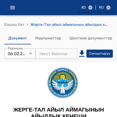
|
KG
RU
›
Башкы бет
Жерге-Тал айыл аймагынын айылдык кеңешинин 2024-жылдын 6-февралындагы "Жерге-Тал айыл өкмөтүнүн аймагындагы айыл чарба жерлеринин мамлекеттик фондунун жерлерин ижарага берүү боюнча комиссиянын курамын түзүү жөнүндө" №10/2 токтому
Документ
Маалыматтар
Шилтеме документтер
Редакция
06.02.2024
Салыштыруу