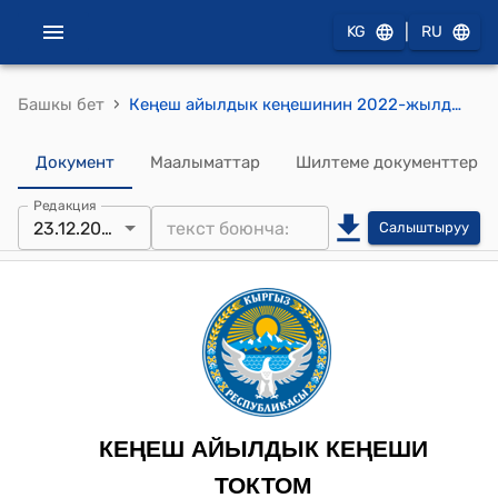
|
KG
RU
›
Башкы бет
Кеңеш айылдык кеңешинин 2022-жылдын 23-декабрындагы № 26/2 "Кара-Кулжа районунун Кенеш айылынын Ж.Жунусов жана Пор айылынын Б.Жолдошов атындагы көчөлөрүн жарыктандыруу үчүн түрткү берүүчү грантка өткөзүүгө өздүк салымга Кенеш айыл өкмөтунүн 2023-жылдын бюджетинен акча каражатын бөлүп берүү жөнүндө" токтому
Документ
Маалыматтар
Шилтеме документтер
Редакция
23.12.2022
Салыштыруу