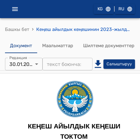
|
KG
RU
›
Башкы бет
Кеңеш айылдык кеңешинин 2023-жылдын 30-январындагы № 27/3 "Кыргыз Республикасынын 2022-жылдын 6-сентябрындагы ПЖ № 305-Жарлыгына ылайык Улуттук тазалык күнү жана 2023-2025-жылдар мезгилине тиричилик калдыктарын иштетүү боюнча натыйжалуу инфраструктура түзүү боюнча иш-аракеттер планы жөнүндө" токтому
Документ
Маалыматтар
Шилтеме документтер
Редакция
30.01.2023
Салыштыруу