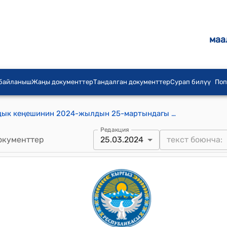
маа
 байланыш
Жаңы документтер
Тандалган документтер
Сурап билүү
Поп
Жерге-Тал айыл аймагынын айылдык кеңешинин 2024-жылдын 25-мартындагы "Айылдык кеңештин 1-январь 2024-жылдын жыл башына калган жергиликтүү бюджеттен 7 455 300 (жети миллион төрт жүз элүү беш миң үч жүз) сом жана атайып эсеп счетто калган 369 400 (үч жүз алтымыш тогуз миң төрт жүз) сом акча каражаттарын бекитүү жөнүндө" №11/2 токтому
Редакция
окументтер
25.03.2024