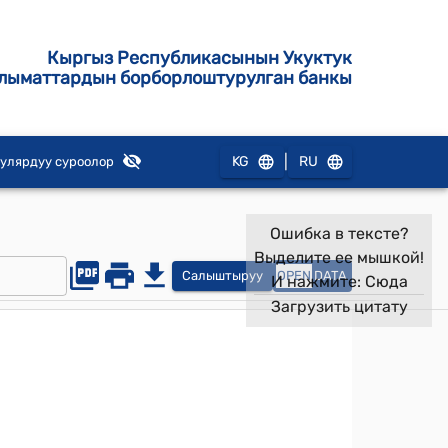
Кыргыз Республикасынын Укуктук
лыматтардын борборлоштурулган банкы
|
KG
RU
улярдуу суроолор
Ошибка в тексте?
Выделите ее мышкой!
Салыштыруу
OPEN
DATA
И нажмите:
Сюда
Загрузить цитату