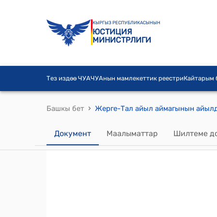
КЫРГЫЗ РЕСПУБЛИКАСЫНЫН
ЮСТИЦИЯ
МИНИСТРЛИГИ
Тез издөө ЧУА
ЧУАнын мамлекеттик реестри
Кайтарым
›
Башкы бет
Документ
Маалыматтар
Шилтеме д