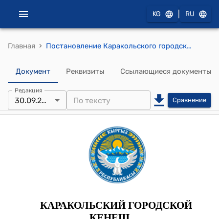
|
KG
RU
›
Главная
Постановление Каракольского городского кенеша от 25 июня 2024 года № 28-45/4 "Об утверждении штатного расписание муниципального скотного рынка и муниципального рынка «Ак-Тилек» "
Документ
Реквизиты
Ссылающиеся документы
Редакция
30.09.2024
Сравнение