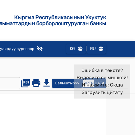
Кыргыз Республикасынын Укуктук
лыматтардын борборлоштурулган банкы
|
KG
RU
улярдуу суроолор
Ошибка в тексте?
Выделите ее мышкой!
Салыштыруу
OPEN
DATA
И нажмите:
Сюда
Загрузить цитату