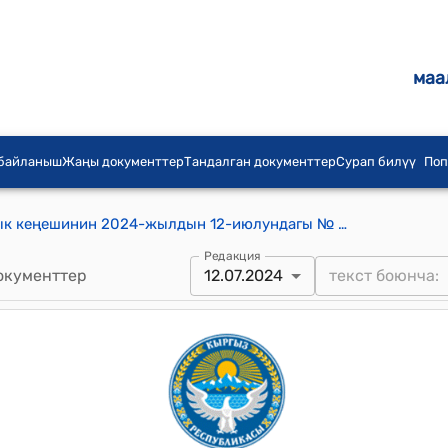
маа
 байланыш
Жаңы документтер
Тандалган документтер
Сурап билүү
Поп
Чет-Нура айыл аймагынын айылдык кеңешинин 2024-жылдын 12-июлундагы № 25/16 "Чет-Нура айыл аймагынын айылдык кеңешинин ХХVIII чакырылышынын 4-август 2023-жылындагы кезектүү №19/5 токтомунун №1 тиркемесине өзгөртүү киргизүү жөнүндө" Токтому
Редакция
окументтер
12.07.2024