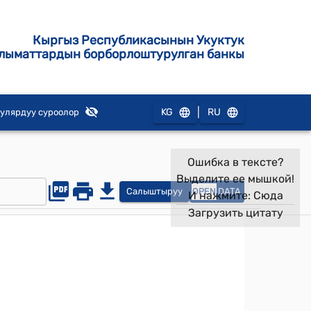
Кыргыз Республикасынын Укуктук
лыматтардын борборлоштурулган банкы
|
KG
RU
улярдуу суроолор
Ошибка в тексте?
Выделите ее мышкой!
Салыштыруу
OPEN
DATA
И нажмите:
Сюда
Загрузить цитату