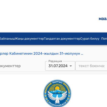
маа
 байланыш
Жаңы документтер
Тандалган документтер
Сурап билүү
Поп
Кыргыз Республикасынын Министрлер Кабинетинин 2024-жылдын 31-июлунун № 443 "2024-жылдын 26-апрелинде Астана шаарында кол коюлган Кыргыз Республикасынын Коргоо министрлиги менен Россия Федерациясынын Коргоо министрлигинин ортосундагы Кыргыз Республикасынын Куралдуу Күчтөрүнүн жана Россия Федерациясынын Куралдуу Күчтөрүнүн кошуундарынын жана бөлүктөрүнүн кызыкчылыктарында биргелешкен аракеттерде радиациялык, химиялык жана биологиялык жагдайды аныктоо жана баалоо жаатындагы өз ара аракеттенүү жөнүндө макулдашууну бекитүү тууралуу" токтому
Редакция
окументтер
31.07.2024