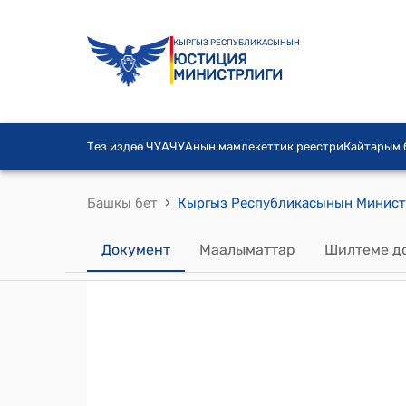
КЫРГЫЗ РЕСПУБЛИКАСЫНЫН
ЮСТИЦИЯ
МИНИСТРЛИГИ
Тез издөө ЧУА
ЧУАнын мамлекеттик реестри
Кайтарым
›
Башкы бет
Документ
Маалыматтар
Шилтеме д