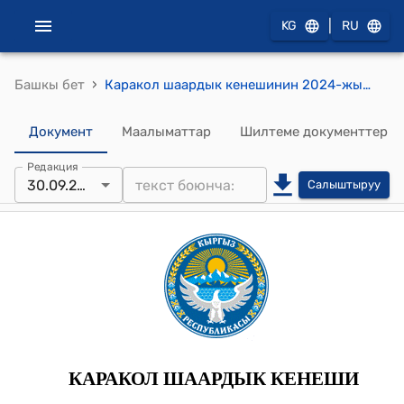
|
KG
RU
›
Башкы бет
Каракол шаардык кенешинин 2024-жылдын 25-июнундагы № 28-45/5 "“Бугу”, “Макиш”, “Ак-Тилек” муниципалдык базарларынын соода аянттарынын ижара тѳлѳмдѳрʏнʏн тарифтерин бекитʏʏ жѳнʏндѳ" Токтому
Документ
Маалыматтар
Шилтеме документтер
Редакция
30.09.2024
Салыштыруу