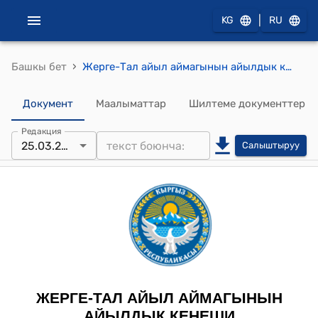
|
KG
RU
›
Башкы бет
Жерге-Тал айыл аймагынын айылдык кеңешинин 2024-жылдын 25-мартындагы "Жерге-Тал айыл аймагынын айылдык кеңешинин XXVIII чакырылышынын VIII кезексиз сессиясынын 2023-жылдын 24-ноябрындагы №8/4 токтомуна өзгөртүү жана толуктоо киргизүү жөнүндө " №11/4 токтому
Документ
Маалыматтар
Шилтеме документтер
Редакция
25.03.2024
Салыштыруу