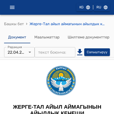
|
KG
RU
›
Башкы бет
Жерге-Тал айыл аймагынын айылдык кеңешинин 2024-жылдын 22-апрелиндеги "Жерге-Тал айыл аймагынын айылдык кеңешинин депутаттарынын төрагасын жана орун басарын шайлоонун жыйынтыктары жөнүндө" №12/1 токтому
Документ
Маалыматтар
Шилтеме документтер
Редакция
22.04.2024
Салыштыруу