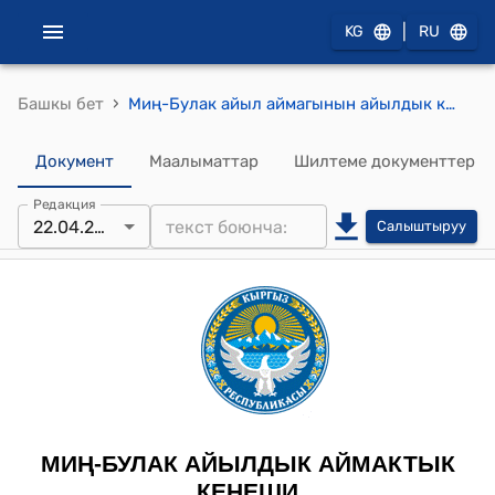
|
KG
RU
›
Башкы бет
Миң-Булак айыл аймагынын айылдык кеңешинин 2024-жылдын 22-апрелиндеги "“Миӊ-Булак тазалык” муниципалдык ишканасынын жүк ташуучу автоунасынын тарифин бекитип берүү жөнүндө" №13/110 токтому
Документ
Маалыматтар
Шилтеме документтер
Редакция
22.04.2024
Салыштыруу