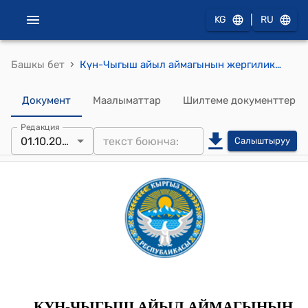
|
KG
RU
›
Башкы бет
Күн-Чыгыш айыл аймагынын жергиликтүү кенешинин 2024-жылдын 27 июнундагы № 17 "Күн-Чыгыш айыл аймагына караштуу калктуу конуштарга, көчөлөргө, парктарга (эс алуучу жайларга), муниципалдык мекеме ишканаларга, билим берүү мекемелерине ысым ыйгаруунун, алардын аталыштарын өзгөртүүнүн тартиби жөнүндө Жобону бекитүү жөнүндө " Токтому
Документ
Маалыматтар
Шилтеме документтер
Редакция
01.10.2024
Салыштыруу