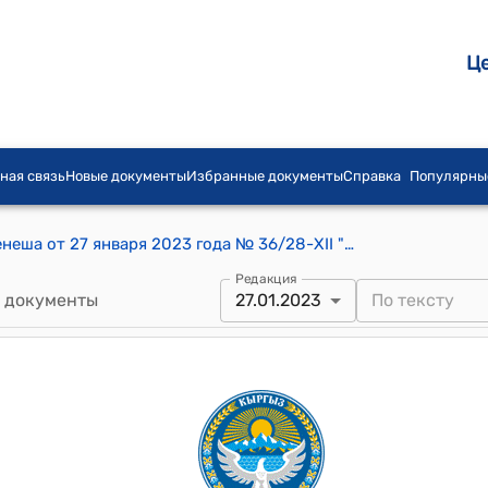
Ц
ная связь
Новые документы
Избранные документы
Справка
Популярны
Постановление Тузского айылного кенеша от 27 января 2023 года № 36/28-XII "О переводе земельного участка на территории Тузского айылного аймака"
Редакция
 документы
27.01.2023