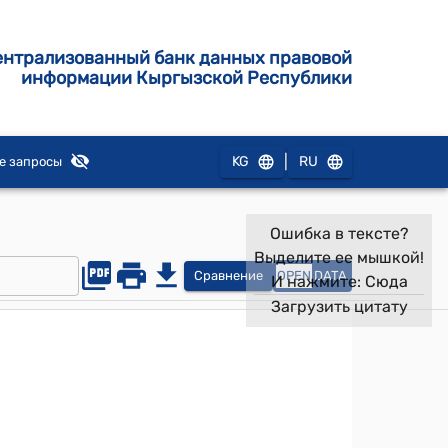
ентрализованный банк данных правовой
информации Кыргызской Республики
|
KG
RU
е запросы
Ошибка в тексте?
Выделите ее мышкой!
Сравнение
OPEN
DATA
И нажмите:
Сюда
Загрузить цитату