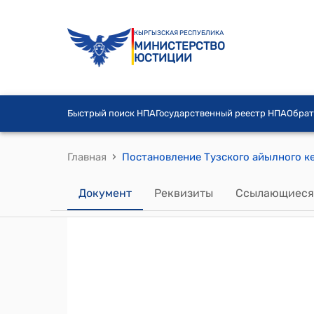
КЫРГЫЗСКАЯ РЕСПУБЛИКА
МИНИСТЕРСТВО
ЮСТИЦИИ
Быстрый поиск НПА
Государственный реестр НПА
Обрат
›
Главная
Документ
Реквизиты
Ссылающиеся