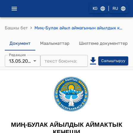
|
KG
RU
›
Башкы бет
Миң-Булак айыл аймагынын айылдык кеңешинин 2024-жылдын 13-майындагы "Жер аянтын пайдаланууга өткөрүп берүү жөнүндө" №14/112 токтому
Документ
Маалыматтар
Шилтеме документтер
Редакция
13.05.2024
Салыштыруу