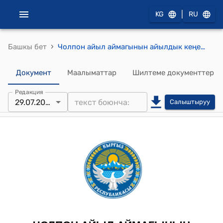
|
KG
RU
›
Башкы бет
Чолпон айыл аймагынын айылдык кеңешинин 2024-жылдын 29-июлундагы № 16/5 "Чекилдек айылынын “Бакас” участогундагы ысым ыйгарылбаган жаңы көчөгө Сейталиев Токтогазы Мамбетовичтин ысымын ыйгаруу жөнүндө" Токтому
Документ
Маалыматтар
Шилтеме документтер
Редакция
29.07.2024
Салыштыруу