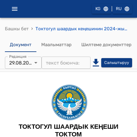
|
KG
RU
›
Башкы бет
Токтогул шаардык кеңешинин 2024-жылынын 29-августундагы №53 “Токтогул шаарынын жергиликтүү жамааттарынын Типтүү уставын бекитүү жөнүндө” токтому
Документ
Маалыматтар
Шилтеме документтер
Редакция
29.08.2024
Салыштыруу