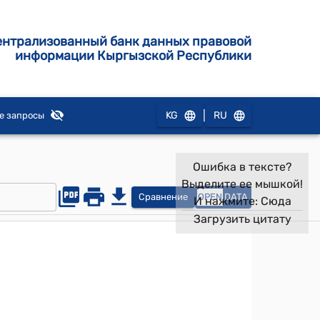
ентрализованный банк данных правовой
информации Кыргызской Республики
|
KG
RU
е запросы
Ошибка в тексте?
Выделите ее мышкой!
Сравнение
OPEN
DATA
И нажмите:
Сюда
Загрузить цитату