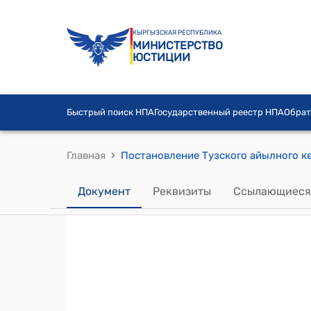
КЫРГЫЗСКАЯ РЕСПУБЛИКА
МИНИСТЕРСТВО
ЮСТИЦИИ
Быстрый поиск НПА
Государственный реестр НПА
Обрат
›
Главная
Документ
Реквизиты
Ссылающиеся