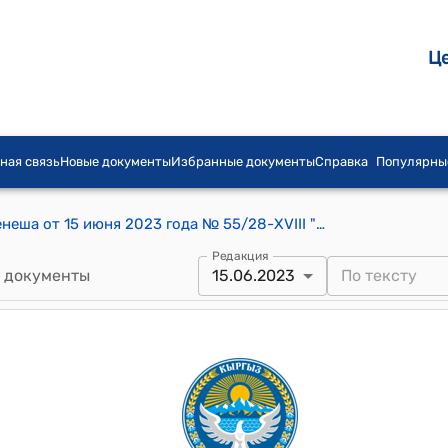
Ц
ная связь
Новые документы
Избранные документы
Справка
Популярны
Постановление Тузского айылного кенеша от 15 июня 2023 года № 55/28-XVIII "О переводе земельного участка на территории Тузского айылного аймака"
Редакция
 документы
15.06.2023