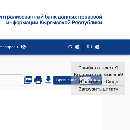
ентрализованный банк данных правовой
информации Кыргызской Республики
|
KG
RU
е запросы
Ошибка в тексте?
Выделите ее мышкой!
Сравнение
OPEN
DATA
И нажмите:
Сюда
Загрузить цитату