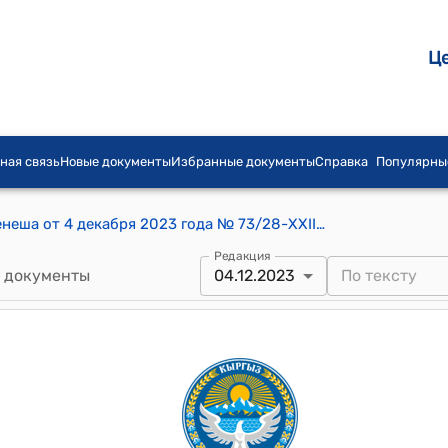
Ц
ная связь
Новые документы
Избранные документы
Справка
Популярны
Постановление Тузского айылного кенеша от 4 декабря 2023 года № 73/28-XXIII "Об утверждении списка"
Редакция
 документы
04.12.2023