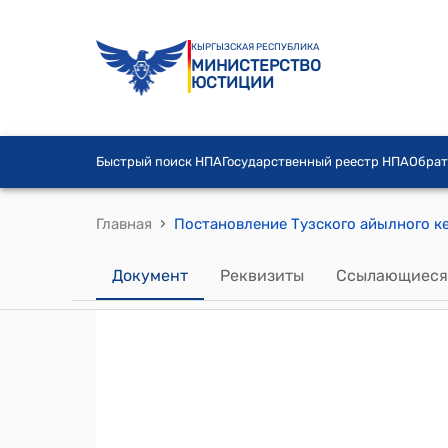
КЫРГЫЗСКАЯ РЕСПУБЛИКА
МИНИСТЕРСТВО
ЮСТИЦИИ
Быстрый поиск НПА
Государственный реестр НПА
Обрат
›
Главная
Документ
Реквизиты
Ссылающиеся