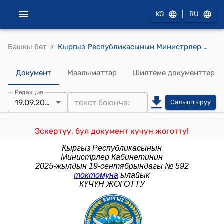
|
KG
RU
›
Башкы бет
Кыргыз Республикасынын Министрлер Кабинетинин 2024-жылдын 28-августундагы № 531 "Кыргыз Республикасынын Финансы министрлигине караштуу Мамлекеттик бажы кызматынын ишинин маселелери боюнча Кыргыз Республикасынын Министрлер Кабинетинин айрым чечимдерине өзгөртүүлөрдү киргизүү жөнүндө" токтому
Документ
Маалыматтар
Шилтеме документтер
Редакция
19.09.2025
Салыштыруу
Эскертүү, бул документ күчүн жоготту!