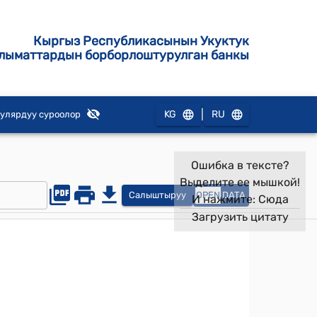
Кыргыз Республикасынын Укуктук
лыматтардын борборлоштурулган банкы
|
KG
RU
улярдуу суроолор
Ошибка в тексте?
Выделите ее мышкой!
Салыштыруу
OPEN
DATA
И нажмите:
Сюда
Загрузить цитату