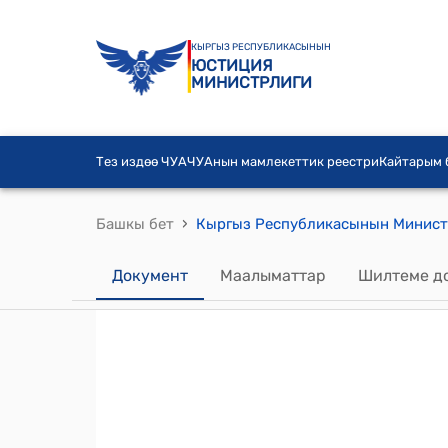
КЫРГЫЗ РЕСПУБЛИКАСЫНЫН
ЮСТИЦИЯ
МИНИСТРЛИГИ
Тез издөө ЧУА
ЧУАнын мамлекеттик реестри
Кайтарым
›
Башкы бет
Документ
Маалыматтар
Шилтеме д