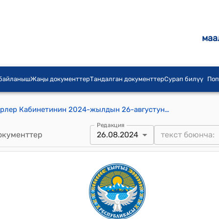
маа
 байланыш
Жаңы документтер
Тандалган документтер
Сурап билүү
Поп
Кыргыз Республикасынын Министрлер Кабинетинин 2024-жылдын 26-августунун № 505 "Чакан ишкердик субъекттери тарабынан бухгалтердик эсеп жүргүзүү эрежелерин бекитүү жөнүндө" токтому
Редакция
окументтер
26.08.2024