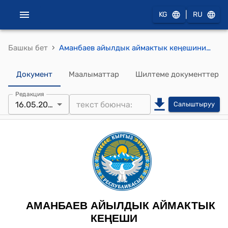
|
KG
RU
›
Башкы бет
Аманбаев айылдык аймактык кеңешинин 2022-жылдын 16-майындагы № 2 "КР ӨКМ ортко каршы бөлүмүн куруу" токтому
Документ
Маалыматтар
Шилтеме документтер
Редакция
16.05.2022
Салыштыруу