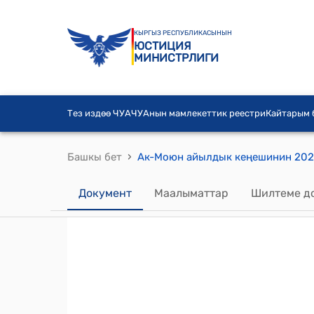
КЫРГЫЗ РЕСПУБЛИКАСЫНЫН
ЮСТИЦИЯ
МИНИСТРЛИГИ
Тез издөө ЧУА
ЧУАнын мамлекеттик реестри
Кайтарым
›
Башкы бет
Документ
Маалыматтар
Шилтеме д