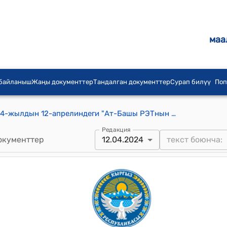
маа
 байланыш
Жаңы документтер
Тандалган документтер
Сурап билүү
Поп
Ак-Моюн айылдык кеңешинин 2024-жылдын 12-апрелиндеги "Ат-Башы РЭТнын Ак-Моюн барчасын пайдалануусуна мөөнөтсүз убакытга карап берүү жөнүндө" №4 токтому
Редакция
окументтер
12.04.2024