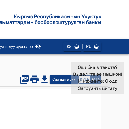
Кыргыз Республикасынын Укуктук
лыматтардын борборлоштурулган банкы
|
KG
RU
улярдуу суроолор
Ошибка в тексте?
Выделите ее мышкой!
Салыштыруу
OPEN
DATA
И нажмите:
Сюда
Загрузить цитату