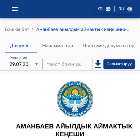
|
KG
RU
›
Башкы бет
Аманбаев айылдык аймактык кеңешинин 2022-жылдын 29-июлундагы № 5 "№3 “Ѳмүр” бала бакчасына долбоор жазуу" токтому
Документ
Маалыматтар
Шилтеме документтер
Редакция
29.07.2022
Салыштыруу