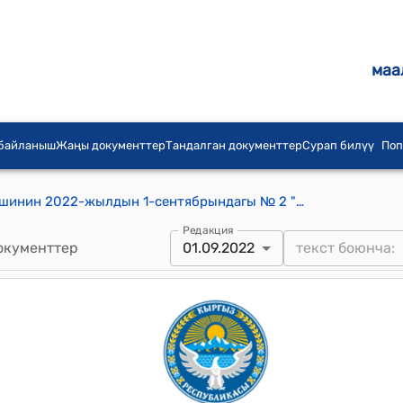
маа
 байланыш
Жаңы документтер
Тандалган документтер
Сурап билүү
Поп
Аманбаев айылдык аймактык кеңешинин 2022-жылдын 1-сентябрындагы № 2 "ПЖ № 54 салт сана мал сойуу боюнча" токтому
Редакция
окументтер
01.09.2022