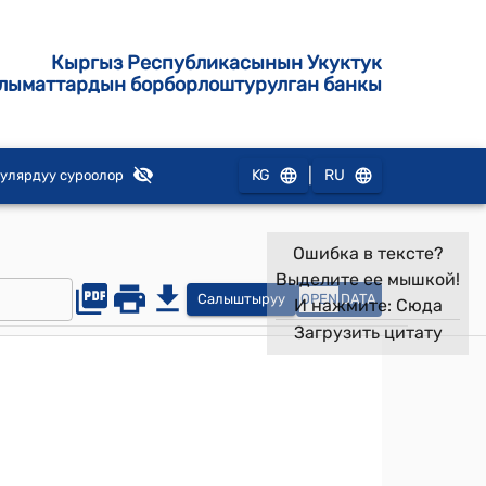
Кыргыз Республикасынын Укуктук
лыматтардын борборлоштурулган банкы
|
KG
RU
улярдуу суроолор
Ошибка в тексте?
Выделите ее мышкой!
Салыштыруу
OPEN
DATA
И нажмите:
Сюда
Загрузить цитату