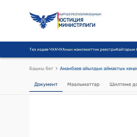
КЫРГЫЗ РЕСПУБЛИКАСЫНЫН
ЮСТИЦИЯ
МИНИСТРЛИГИ
Тез издөө ЧУА
ЧУАнын мамлекеттик реестри
Кайтарым
›
Башкы бет
Документ
Маалыматтар
Шилтеме д