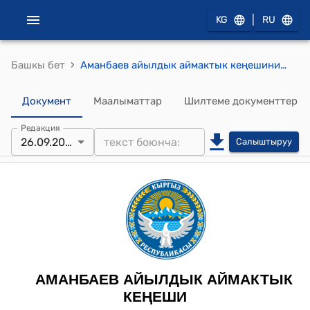
|
KG
RU
›
Башкы бет
Аманбаев айылдык аймактык кеңешинин 2022-жылдын 26-сентябрындагы № 6 "Катчыны алуу боюнча" токтому
Документ
Маалыматтар
Шилтеме документтер
Редакция
26.09.2022
Салыштыруу