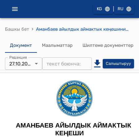
|
KG
RU
›
Башкы бет
Аманбаев айылдык аймактык кеңешинин 2022-жылдын 27-октябрындагы № 1 "Бюджетке өзгөртүү" токтому
Документ
Маалыматтар
Шилтеме документтер
Редакция
27.10.2022
Салыштыруу