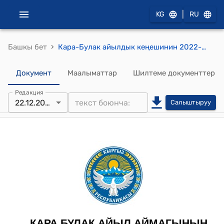
|
KG
RU
›
Башкы бет
Кара-Булак айылдык кеңешинин 2022-жылдын 22-декабрындагы № 99 "Өзгөчө кырдаалдардын алдын алууга жана анын кесепеттерин жоюуга даярдык боюнча" токтому
Документ
Маалыматтар
Шилтеме документтер
Редакция
22.12.2022
Салыштыруу