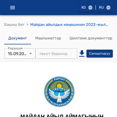
|
KG
RU
›
Башкы бет
Майдан айылдык кеңешинин 2022-жылдын 15-сентябрындагы № 36 "Мамлекеттик башкаруунун ачыктыгын, айкындуулугун жана эл менен байланышын чыңдоо максатында, КР Президентинин 2022-жылдын 15-авгусундагы “Элдик Курултайды чакыруу жөнүндө” №284 Жарлыгына жана биринчи Элдик Курултайды уюуштуруу боюнча комитетинин 2022-жылдын 9-сентябрындагы “Биринчи Элдик Курултайга КР айылдык аймактарынан жана шаарларынан делегаттарды шайлоо боюнча кадамдап аткарылуучу аракеттердин НУСКАМАСЫНА” ылайык жергиликтүү Курултайды өткөрүү жөнүндө" токтому "
Документ
Маалыматтар
Шилтеме документтер
Редакция
15.09.2022
Салыштыруу