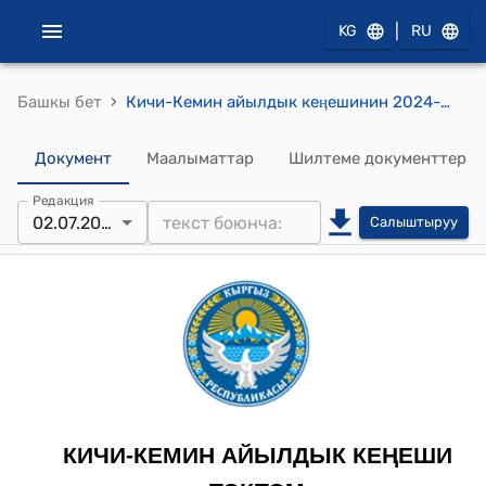
|
KG
RU
›
Башкы бет
Кичи-Кемин айылдык кеӊешинин 2024-жылдын 2-июлундагы № 11/1 "Атайын жабдууларды сатып алуу (жүктөгүч) жөнүндө" токтому
Документ
Маалыматтар
Шилтеме документтер
Редакция
02.07.2024
Салыштыруу