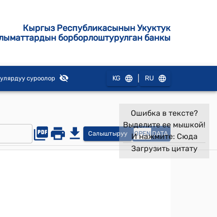
Кыргыз Республикасынын Укуктук
лыматтардын борборлоштурулган банкы
|
KG
RU
улярдуу суроолор
Ошибка в тексте?
Выделите ее мышкой!
Салыштыруу
OPEN
DATA
И нажмите:
Сюда
Загрузить цитату