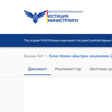
КЫРГЫЗ РЕСПУБЛИКАСЫНЫН
ЮСТИЦИЯ
МИНИСТРЛИГИ
Тез издөө ЧУА
ЧУАнын мамлекеттик реестри
Кайтарым
›
Башкы бет
Документ
Маалыматтар
Шилтеме д