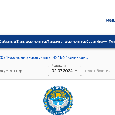
маа
 байланыш
Жаңы документтер
Тандалган документтер
Сурап билүү
Поп
Кичи-Кемин айылдык кеӊешинин 2024-жылдын 2-июлундагы № 11/6 "Кичи-Кемин айыл аймагында жайгашкан “Айыл чарба багытындагы жерлер” категориясынан “Өнөр жай, транспорт, байланыш, энергетика, коргонуу жана башка багыттагы жерлер” категориясына которуу (трансформациялоо) жөнүндө" токтому
Редакция
окументтер
02.07.2024