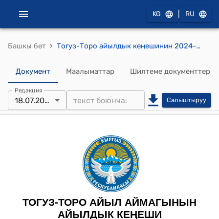
|
KG
RU
›
Башкы бет
Тогуз-Торо айылдык кеңешинин 2024-жылынын 18-июлунун №13 “2025-жылга Стим грантка сунуштала турган долбоорлорду талкуулоо (ПСД)” токтому
Документ
Маалыматтар
Шилтеме документтер
Редакция
18.07.2024
Салыштыруу