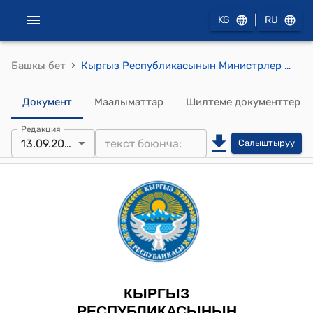
|
KG
RU
›
Башкы бет
Кыргыз Республикасынын Министрлер Кабинетинин 2024-жылдын 13-сентябрындагы № 561 "Кыргыз Республикасынын Өкмөтүнүн 2017-жылдын 18-августундагы № 495 "Маданият, искусство жана маалымат мекемелеринин типтүү чектелген штаттарын бекитүү жөнүндө" токтомуна өзгөртүүлөрдү киргизүү тууралуу" токтому
Документ
Маалыматтар
Шилтеме документтер
Редакция
13.09.2024
Салыштыруу