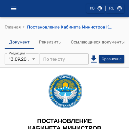
|
KG
RU
›
Главная
Постановление Кабинета Министров КР от 13 сентября 2024 года № 567 "О переводе (трансформации) земельного участка, расположенного на территории сельского территориального управления Кызыл-Кыштак мэрии города Ош, из категории "Земли сельскохозяйственного назначения" в категорию "Земли промышленности, транспорта, связи, энергетики, обороны и иного назначения""
Документ
Реквизиты
Ссылающиеся документы
Редакция
13.09.2024
Сравнение