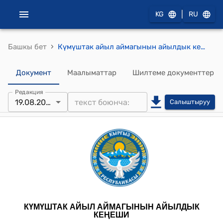
|
KG
RU
›
Башкы бет
Күмүштак айыл аймагынын айылдык кеңешинин 2024-жылдын 19-августундагы № 3 "Күмүштак айыл өкмөтүнүн муниципалдык менчигине жер тилке сатып алуу үчүн мурунку Боо-Терек айыл өкмөтүнүн 2024-жылдын бюджетинен жаңы көчөлөргө көпүрөлөрдү алууга бөлүнгөн акча каражатты жылдыруу жөнүндө" токтому
Документ
Маалыматтар
Шилтеме документтер
Редакция
19.08.2024
Салыштыруу