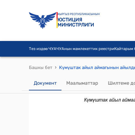
КЫРГЫЗ РЕСПУБЛИКАСЫНЫН
ЮСТИЦИЯ
МИНИСТРЛИГИ
Тез издөө ЧУА
ЧУАнын мамлекеттик реестри
Кайтарым
›
Башкы бет
Документ
Маалыматтар
Шилтеме д