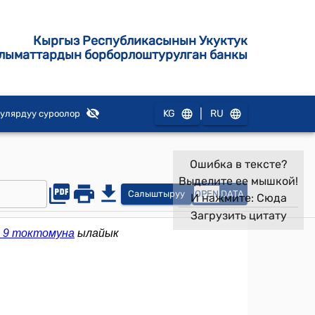
Кыргыз Республикасынын Укуктук
лыматтардын борборлоштурулган банкы
|
KG
RU
улярдуу суроолор
Ошибка в тексте?
Выделите ее мышкой!
Салыштыруу
OPEN
DATA
И нажмите:
Сюда
Загрузить цитату