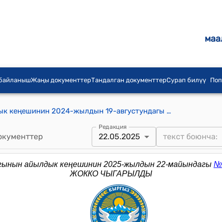
маа
 байланыш
Жаңы документтер
Тандалган документтер
Сурап билүү
Поп
Күмүштак айыл аймагынын айылдык кеңешинин 2024-жылдын 19-августундагы №10 “Күмүштак” муниципалдык ишканасына тиешелүү Subaru Forester жеңил автоунаасын сатууга уруксат берүү жөнүндө" токтому
Редакция
окументтер
22.05.2025