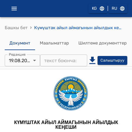
|
KG
RU
›
Башкы бет
Күмүштак айыл аймагынын айылдык кеңешинин 2024-жылдын 19-августундагы № 19 "Күмүштак айыл өкмөтүнүнүн карамагындагы “Күмүштак” муниципалдык ишканасына заманбап экскаватор алуу боюнча долбоорлорду тандап тиешелүү фонддорго жөнөтүү жөнүндө" токтому
Документ
Маалыматтар
Шилтеме документтер
Редакция
19.08.2024
Салыштыруу