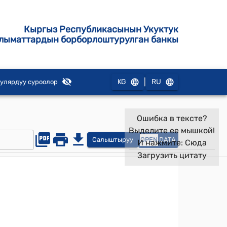
Кыргыз Республикасынын Укуктук
лыматтардын борборлоштурулган банкы
|
KG
RU
улярдуу суроолор
Ошибка в тексте?
Выделите ее мышкой!
Салыштыруу
OPEN
DATA
И нажмите:
Сюда
Загрузить цитату