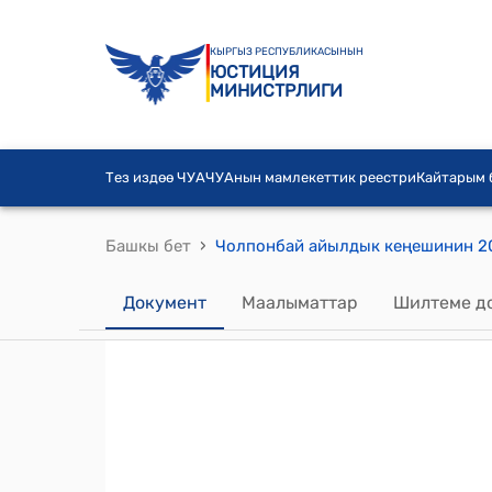
КЫРГЫЗ РЕСПУБЛИКАСЫНЫН
ЮСТИЦИЯ
МИНИСТРЛИГИ
Тез издөө ЧУА
ЧУАнын мамлекеттик реестри
Кайтарым
›
Башкы бет
Документ
Маалыматтар
Шилтеме д