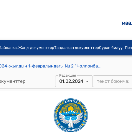
маа
 байланыш
Жаңы документтер
Тандалган документтер
Сурап билүү
Поп
Чолпонбай айылдык кеңешинин 2024-жылдын 1-февралындагы № 2 "Чолпонбай айылдык кеңешинин 2023-жылы киреше бөлүгүнөн үнөмдөлгөн каражат жөнүндө" токтому
Редакция
окументтер
01.02.2024