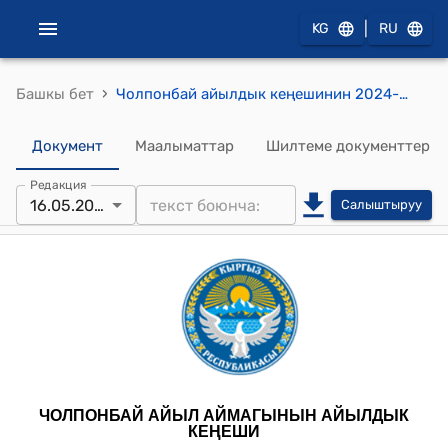
|
KG
RU
›
Башкы бет
Чолпонбай айылдык кеңешинин 2024-жылдын 16-майындагы № 9 "Чолпонбай айыл аймагынын Жийде айылындагы Талас-Тараз трассасынын жээгинде жайгашкан футбол талаасына Таластын Сары көбөн аймагындагы уруулардын беделдүү манабы болгон Жанкелди уулу Молдо Асандын (1815-1883) атын ыйгаруу жөнүндө " токтому
Документ
Маалыматтар
Шилтеме документтер
Редакция
16.05.2024
Салыштыруу