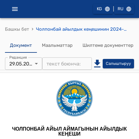
|
KG
RU
›
Башкы бет
Чолпонбай айылдык кеңешинин 2024-жылдын 29-майындагы № 6 "Салжанов Муратбектин К-1174/4,8-контурдагы 2,0 га ижарага алган жери жөнүндө" токтому
Документ
Маалыматтар
Шилтеме документтер
Редакция
29.05.2024
Салыштыруу