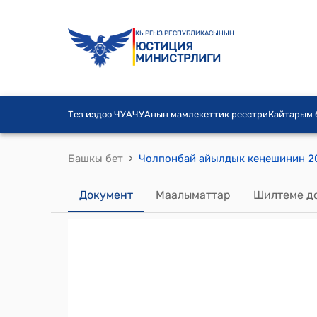
КЫРГЫЗ РЕСПУБЛИКАСЫНЫН
ЮСТИЦИЯ
МИНИСТРЛИГИ
Тез издөө ЧУА
ЧУАнын мамлекеттик реестри
Кайтарым
›
Башкы бет
Документ
Маалыматтар
Шилтеме д