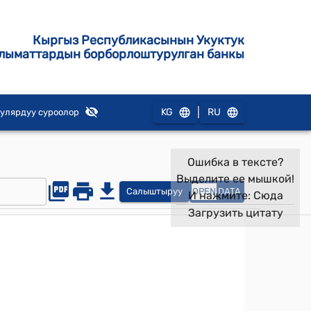
Кыргыз Республикасынын Укуктук
лыматтардын борборлоштурулган банкы
|
KG
RU
улярдуу суроолор
Ошибка в тексте?
Выделите ее мышкой!
Салыштыруу
OPEN
DATA
И нажмите:
Сюда
Загрузить цитату