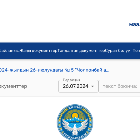
маа
 байланыш
Жаңы документтер
Тандалган документтер
Сурап билүү
Поп
Чолпонбай айылдык кеңешинин 2024-жылдын 26-июлундагы № 5 "Чолпонбай айыл аймагынын Жоон-Дөбө айылындагы кыш заводунун топурак алуучу жер аянтын кенейтүү боюнча" токтому
Редакция
окументтер
26.07.2024