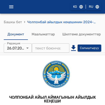
|
KG
RU
›
Башкы бет
Чолпонбай айылдык кеңешинин 2024-жылдын 26-июлундагы № 9 "Чолпонбай айыл аймагынын Жоон-Дөбө жана Жийде айылдарындагы К-1454, К-731, К-675, К-1168, К-779, К-629, К-1890, К-1208, К-436 контурундагы муниципиалдык жерлерин сатуу жөнүндө" токтому
Документ
Маалыматтар
Шилтеме документтер
Редакция
26.07.2024
Салыштыруу