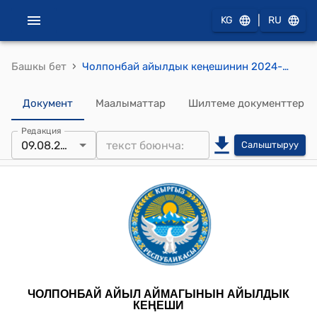
|
KG
RU
›
Башкы бет
Чолпонбай айылдык кеңешинин 2024-жылдын 9-августундагы № 2 "«Айылды инвестициялоонун үчүнчү долбоорунун (COVID-19га жооп кайтаруу) алкагында кошумча каржылоо» (АИД-3 КК) долбоорунун алкагында Чолпонбай айыл аймагынын ишмердүүлүгү жөнүндө" токтому
Документ
Маалыматтар
Шилтеме документтер
Редакция
09.08.2024
Салыштыруу