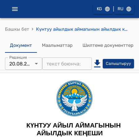
|
KG
RU
›
Башкы бет
Күнтуу айылдык аймагынын айылдык кеңешинин 2024-жылдын 20-августундагы № 6/42 "Күнтуу айыл аймагынын Ардактуу атуулу" наамын ыйгаруу жөнүндө" токтому
Документ
Маалыматтар
Шилтеме документтер
Редакция
20.08.2024
Салыштыруу