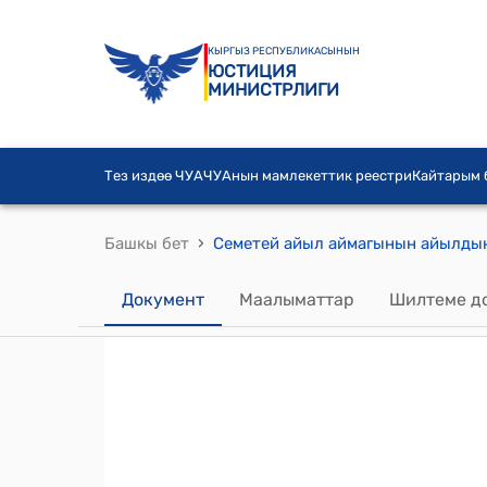
КЫРГЫЗ РЕСПУБЛИКАСЫНЫН
ЮСТИЦИЯ
МИНИСТРЛИГИ
Тез издөө ЧУА
ЧУАнын мамлекеттик реестри
Кайтарым
›
Башкы бет
Документ
Маалыматтар
Шилтеме д