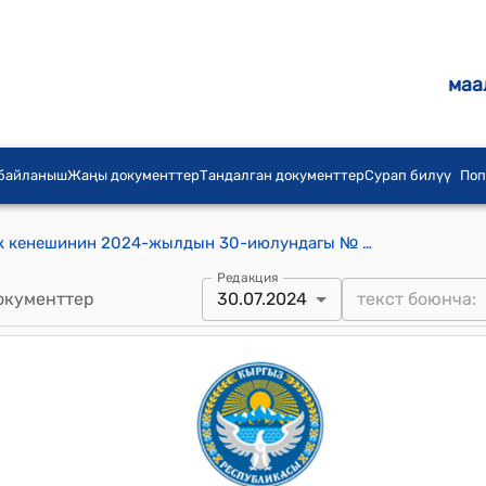
маа
 байланыш
Жаңы документтер
Тандалган документтер
Сурап билүү
Поп
Семетей айыл аймагынын айылдык кенешинин 2024-жылдын 30-июлундагы № 25 "Ж.Б.Дуйшобаевдин кызы С.Ж.Бошкоева жөнүндө" токтому
Редакция
окументтер
30.07.2024