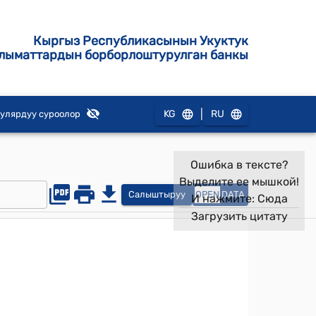
Кыргыз Республикасынын Укуктук
лыматтардын борборлоштурулган банкы
|
KG
RU
улярдуу суроолор
Ошибка в тексте?
Выделите ее мышкой!
Салыштыруу
OPEN
DATA
И нажмите:
Сюда
Загрузить цитату