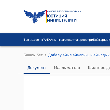
КЫРГЫЗ РЕСПУБЛИКАСЫНЫН
ЮСТИЦИЯ
МИНИСТРЛИГИ
Тез издөө ЧУА
ЧУАнын мамлекеттик реестри
Кайтарым
›
Башкы бет
Документ
Маалыматтар
Шилтеме д