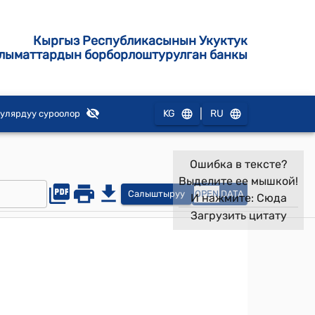
Кыргыз Республикасынын Укуктук
лыматтардын борборлоштурулган банкы
|
KG
RU
улярдуу суроолор
Ошибка в тексте?
Выделите ее мышкой!
Салыштыруу
OPEN
DATA
И нажмите:
Сюда
Загрузить цитату