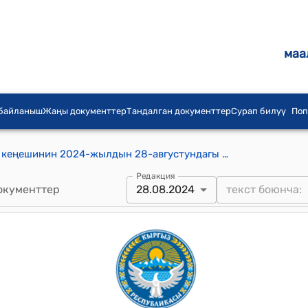
маа
 байланыш
Жаңы документтер
Тандалган документтер
Сурап билүү
Поп
Дөбөлү айыл аймагынын айылдык кеңешинин 2024-жылдын 28-августундагы № 24/7 "Дөбөлү айыл аймагынын “Сейил-Булак” участкасындагы курулуш алдындагы жер аянттарын өткөрүп берүүгө маакулдук берүү жөнүндө" Токтому
Редакция
окументтер
28.08.2024