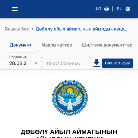
|
KG
RU
›
Башкы бет
Дөбөлү айыл аймагынын айылдык кеңешинин 2024-жылдын 28-августундагы № 24/10 "Дөбөлү айыл аймагынын “Ардактуу атуулу”наамын ыйгаруу жөнүндө " Токтому
Документ
Маалыматтар
Шилтеме документтер
Редакция
28.08.2024
Салыштыруу